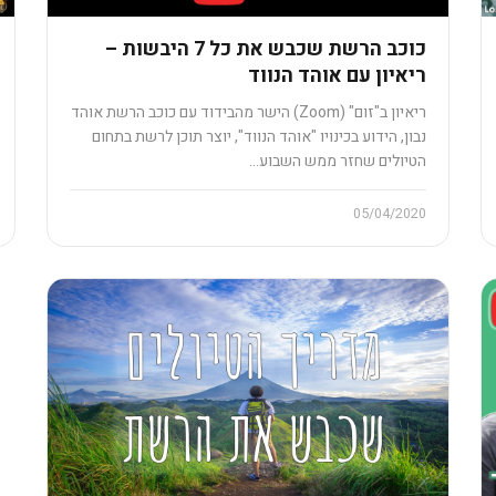
כוכב הרשת שכבש את כל 7 היבשות –
ריאיון עם אוהד הנווד
ריאיון ב"זום" (Zoom) הישר מהבידוד עם כוכב הרשת אוהד
נבון, הידוע בכינויו "אוהד הנווד", יוצר תוכן לרשת בתחום
הטיולים שחזר ממש השבוע…
05/04/2020