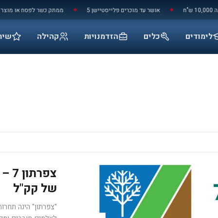
אושר עד מוכרים פלייסטיישן 5
ממתק כשר לפסח או מוצר ניקוי בא
◆
◆
לימודים
כלים
הזדמנויות
קהילה
שיר
צפר
של קק"ל​
"צפרתון" הינה תחרו