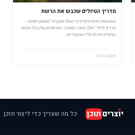
מדריך הטיולים שכבש את הרשת
בשבועות האחרונים כדור השלג שנקרא "שמעון חאבא -
מדריך פיפי" הולך וצובר תאוצה. הסרטונים שלו בכל מקום,
הצופים גזורים עליו ועכשיו יש…
01/11/2019
כל מה שצריך כדי ליצור תוכן