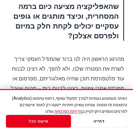
שהאפליקציה מציעה כיום ברמה
המסחרית, וכיצד מותגים או גופים
עסקיים יכולים לקחת חלק במיזם
ולפרסם אצלכן?
מהרגע הראשון היה לנו ברור שהמודל העסקי צריך
לשרת את המטרה שלנו, ולא להפך. לא רצינו לבנות
עוד פלטפורמת תוכן שחיה מאלגוריתם, מפרסום או
ממרדף אחרי צפיות. רצינו לבנות בית – מקום שיוכל
להמשיך לצמוח ולהעניק מענה אמיתי לאנשים גם
האתר משתמש בעוגיות לצורך תפעול שוטף, ניתוח שימוש (Analytics)
והתאמת פרסומות. עוגיות שאינן חיוניות ייטענו רק לאחר אישורכם.
בעוד חמש, עשר ועשרים שנה.
לפרטים נוספים ניתן לעיין ב
מדיניות הפרטיות
שלנו.
דחייה
אישור הכל
בחרנו להקים את "הקול שלך – הבית לשינוי" כחברה
עסקית ולא כעמותה. לא כי המטרה שלנו היא