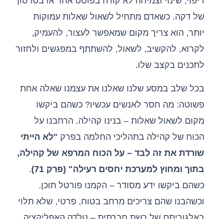
ריפוי, שינוי וצמיחה לא קורה בפוסט אחד או בסרטון
של דקה. כשאדם מתחיל לשאול שאלות עמוקות
יותר, הוא צריך מקום שמאפשר לעצור, להעמיק,
לקרוא, להקשיב, לשאול, להשתתף במפגשים ולחזור
לתכנים בקצב שלו.
בכל שלב במסע שלנו שאלנו את עצמנו שאלה אחת
פשוטה: מה חסר לאנשים עכשיו? כשהם ביקשו
מקום לשאול שאלות – בנינו קהילה. הרחבנו על
הכוח של קהילה בתהליכי החלמה בפרק
"לא הייתי
שורדת את זה לבד – על הכוח המרפא של קהילה,
בתוך ומחוץ למערכת יחסים רעילה" (פרק 71)
.
כשהם ביקשו ידע מסודר – הקמנו פורטל תוכן.
וכשהבנו שהם צריכים מרחב בטוח, פרטי, שלא תלוי
באלגוריתם של רשת חברתית – נולדה האפליקציה.