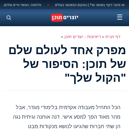
לתוכן
וי באושר עד? | המקום המאושר בעולם
מלחמה: המאני טיים שלכם להתפרסם (ולעש
◆
☰
דף הבית
»
ריאיונות - יוצרים תוכן
»
מפרק אחד לעולם שלם
של תוכן: הסיפור של
"הקול שלך"
הכל התחיל מעבודה אקדמית בלימודי מגדר, אבל
מהר מאוד הפך למסע אישי. דנה אוחנה וגיתית נגה
הן שתי חברות שהגיעו לנושא מנקודות מבט