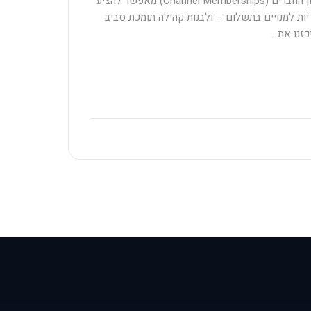
קדימה? פיצ'ר מועדון החברים (Channel Memberships) מאפשר להציע
ות למנויים בתשלום – ולבנות קהילה תומכת סביב
כזנו את…