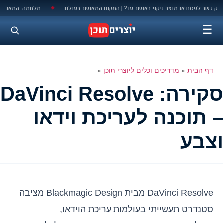
לתוכן
סח או מוצר ניקוי באושר עד? | המקום המאושר בעולם
מלחמה: המאני טיים שלכם
◆
☰
דף הבית
»
מדריכים וכלים ליוצרי תוכן
»
סקירה: DaVinci Resolve
– תוכנה לעריכת וידאו
וצבע
DaVinci Resolve מבית Blackmagic Design מציבה
סטנדרט תעשייתי בעולמות עריכת הוידאו,