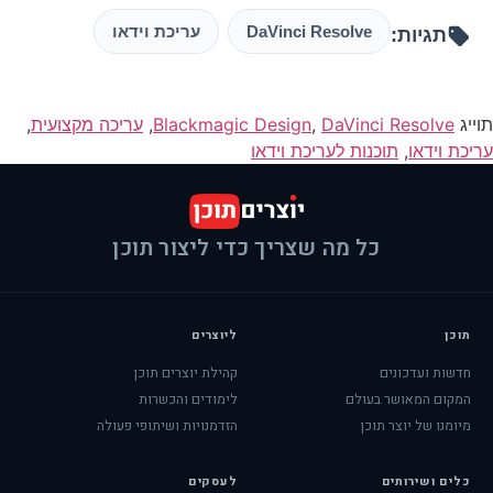
DaVinci Resolve
עריכת וידאו
תגיות:
תוייג
DaVinci Resolve
,
Blackmagic Design
,
עריכה מקצועית
,
עריכת וידאו
,
תוכנות לעריכת וידאו
כל מה שצריך כדי ליצור תוכן
תוכן
ליוצרים
חדשות ועדכונים
קהילת יוצרים תוכן
המקום המאושר בעולם
לימודים והכשרות
מיומנו של יוצר תוכן
הזדמנויות ושיתופי פעולה
כלים ושירותים
לעסקים