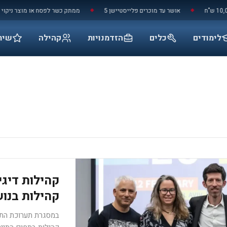
אושר עד מוכרים פלייסטיישן 5
ממתק כשר לפסח או מוצר ניקוי באו
◆
◆
לימודים
כלים
הזדמנויות
קהילה
שיר
קהילות דיגי
קהילות בנושא תיי