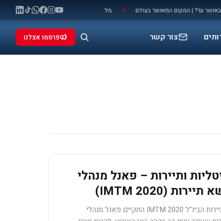
שר עד? | המקום המאושר בעולם
מלחמה: המאני טיים שלכם להתפרסם (ולעשות מז
◆
ותים
צור קשר
פרסמו אצלנו
טליות ותיירות – פאנל מנהלי
רות (IMTM 2020)
במסגרת תערוכת התיירות הבינ"ל IMTM 2020 התקיים פאנל מנהלי