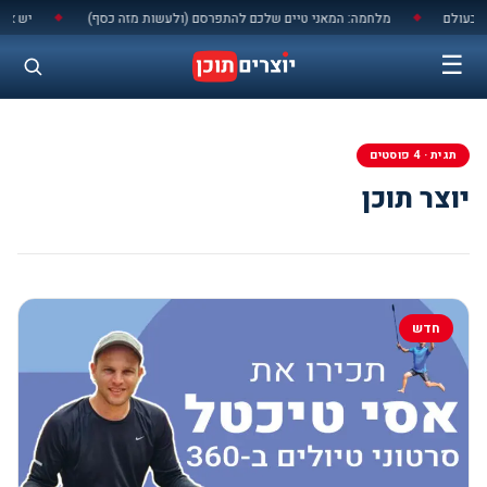
לתוכן
ולם
מלחמה: המאני טיים שלכם להתפרסם (ולעשות מזה כסף)
יש או אין הקלטה בסמסונג גל
◆
◆
☰
תגית · 4 פוסטים
יוצר תוכן
חדש