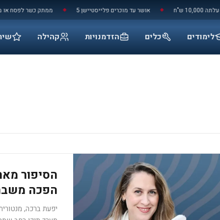
ש"ח
אושר עד מוכרים פלייסטיישן 5
ממתק כשר לפסח או מוצר נ
◆
◆
לימודים
כלים
הזדמנויות
קהילה
שיר
הסיפור מאחו
הפכה משבר
יפעת ברכה, מנטורית