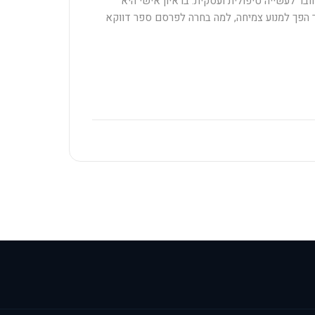
בר לעשייה טיפולית ועסקית. בראיון אישי היא
פך למנוע צמיחה, למה בחרה לפרסם ספר דווקא