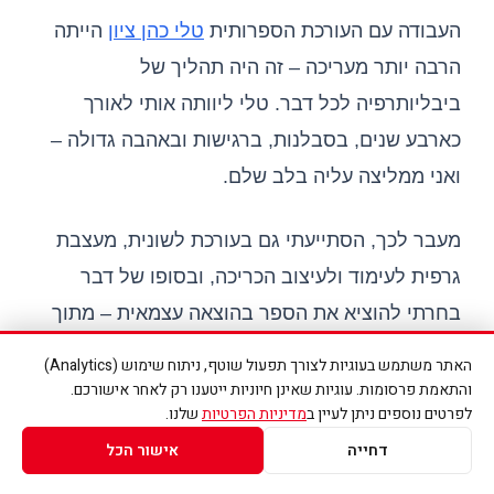
העבודה עם העורכת הספרותית
טלי כהן ציון
הייתה
הרבה יותר מעריכה – זה היה תהליך של
ביבליותרפיה לכל דבר. טלי ליוותה אותי לאורך
כארבע שנים, בסבלנות, ברגישות ובאהבה גדולה –
ואני ממליצה עליה בלב שלם.
מעבר לכך, הסתייעתי גם בעורכת לשונית, מעצבת
גרפית לעימוד ולעיצוב הכריכה, ובסופו של דבר
בחרתי להוציא את הספר בהוצאה עצמאית – מתוך
רצון להישאר מחוברת לכל שלב בתהליך, ולשמור על
האתר משתמש בעוגיות לצורך תפעול שוטף, ניתוח שימוש (Analytics)
החופש היצירתי והאותנטיות של התוכן.
והתאמת פרסומות. עוגיות שאינן חיוניות ייטענו רק לאחר אישורכם.
לפרטים נוספים ניתן לעיין ב
מדיניות הפרטיות
שלנו.
דחייה
אישור הכל
אחד הדברים שאנחנו אוהבים אצל יפעת כיוצרת