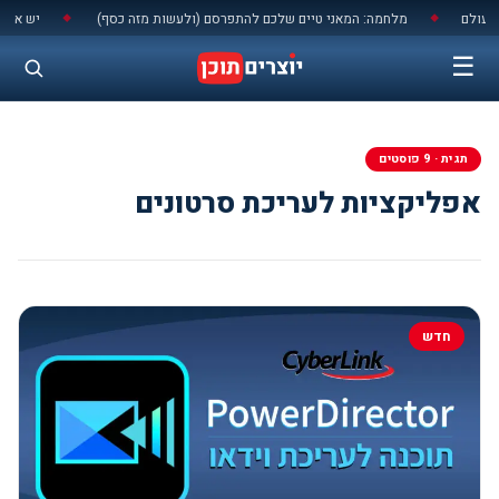
לתוכן
מלחמה: המאני טיים שלכם להתפרסם (ולעשות מזה כסף)
יש או אין הקלטה בסמסונג גלקסי S26 שנמ
◆
◆
☰
תגית · 9 פוסטים
אפליקציות לעריכת סרטונים
חדש