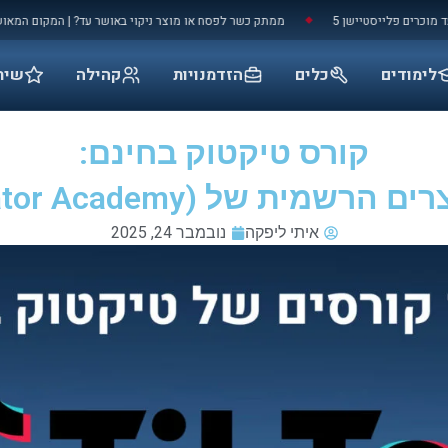
ם פלייסטיישן 5
ממתק כשר לפסח או מוצר ניקוי באושר עד? | המקום המאושר בעו
◆
לימודים
כלים
הזדמנויות
קהילה
שיר
קורס טיקטוק בחינם:
 של TikTok (Creator Academy)
איתי ליפקה
נובמבר 24, 2025