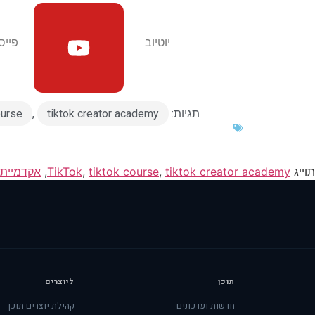
יוטיוב​
פייס
תגיות:
tiktok creator academy
,
ourse
תוייג
tiktok creator academy
,
tiktok course
,
TikTok
,
אקדמיית 
תוכן
ליוצרים
חדשות ועדכונים
קהילת יוצרים תוכן