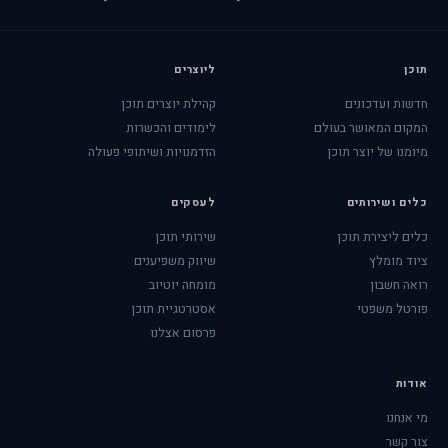
תוכן
ליוצרים
חדשות ועדכונים
קהילת יוצרים תוכן
המקום המאושר בעולם
לימודים והכשרות
מיומנו של יוצר תוכן
הזדמנויות ושיתופי פעולה
כלים ושירותים
לעסקים
כלים ליצירת תוכן
שירותי תוכן
ציוד מומלץ
שיווק משפיענים
רואה חשבון
מומחה יוטיוב
פורטל משפטי
אסטרטגיית תוכן
פרסום אצלנו
אודות
מי אנחנו
צור קשר