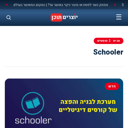
לתוכן
ממתק כשר לפסח או מוצר ניקוי באושר עד? | המקום המאושר בעולם
מל
◆
◆
☰
תגית · 2 פוסטים
Schooler
חדש