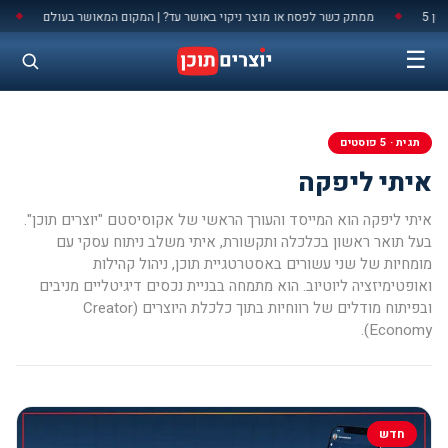
לתוכן
ממתק כשר לפסח או מוצר ניקוי באושר עד? | המקום המאושר בעולם
מלחמ
◆
◆
☰
תגית · 5 פוסטים
איתי ליפקה
איתי ליפקה הוא המייסד והעורך הראשי של אקוסיסטם "יוצרים תוכן".
בעל תואר ראשון בכלכלה ותקשורת, איתי משלב ניתוח עסקי עם
מומחיות של שני עשורים באסטרטגיית תוכן, ניהול קהילות
ואופטימיזציה ליוטיוב. הוא מתמחה בבניית נכסים דיגיטליים מניבים
ובפיתוח מודלים של רווחיות בתוך כלכלת היוצרים (Creator
Economy).
חדש