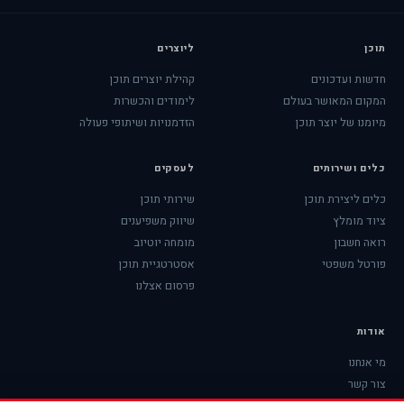
תוכן
ליוצרים
חדשות ועדכונים
קהילת יוצרים תוכן
המקום המאושר בעולם
לימודים והכשרות
מיומנו של יוצר תוכן
הזדמנויות ושיתופי פעולה
כלים ושירותים
לעסקים
כלים ליצירת תוכן
שירותי תוכן
ציוד מומלץ
שיווק משפיענים
רואה חשבון
מומחה יוטיוב
פורטל משפטי
אסטרטגיית תוכן
פרסום אצלנו
אודות
מי אנחנו
צור קשר