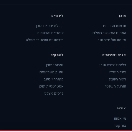
תוכן
ליוצרים
חדשות ועדכונים
קהילת יוצרים תוכן
המקום המאושר בעולם
לימודים והכשרות
מיומנו של יוצר תוכן
הזדמנויות ושיתופי פעולה
כלים ושירותים
לעסקים
כלים ליצירת תוכן
שירותי תוכן
ציוד מומלץ
שיווק משפיענים
רואה חשבון
מומחה יוטיוב
פורטל משפטי
אסטרטגיית תוכן
פרסום אצלנו
אודות
מי אנחנו
צור קשר