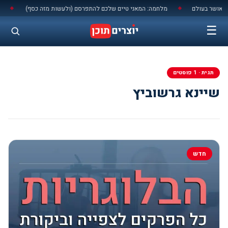
לתוכן
אושר בעולם
מלחמה: המאני טיים שלכם להתפרסם (ולעשות מזה כסף)
יש א
◆
◆
☰
תגית · 1 פוסטים
שיינא גרשוביץ
חדש