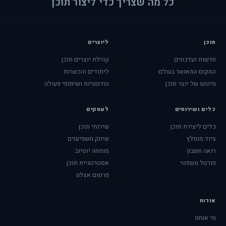
כל מה שצריך כדי ליצור תוכן
תוכן
ליוצרים
חדשות ועדכונים
קהילת יוצרים תוכן
המקום המאושר בעולם
לימודים והכשרות
מיומנו של יוצר תוכן
הזדמנויות ושיתופי פעולה
כלים ושירותים
לעסקים
כלים ליצירת תוכן
שירותי תוכן
ציוד מומלץ
שיווק משפיענים
רואה חשבון
מומחה יוטיוב
פורטל משפטי
אסטרטגיית תוכן
פרסום אצלנו
אודות
מי אנחנו