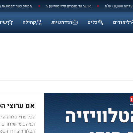
"ח
אושר עד מוכרים פלייסטיישן 5
ממתק כשר לפסח או מוצר נ
◆
◆
לימודים
כלים
הזדמנויות
קהילה
שיר
אם ערוצי הטל
וכמה בימי שידורים 
הטלוויזיה, דרך השא