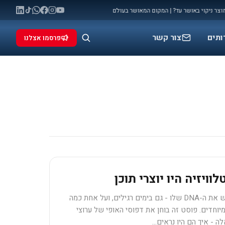
יקוי באושר עד? | המקום המאושר בעולם
מלחמה: המאני טיים שלכם להתפרסם (ול
◆
ותים
צור קשר
פרסמו אצלנו
וויזיה היו יוצרי תוכן
לכל ערוץ טלוויזיה יש את ה-DNA שלו - גם בימים רגילים, ועל אחת כמה
מיוחדים. פוסט זה בוחן את דפוסי האופי של ערוצי
לה - איך הם היו נראים…