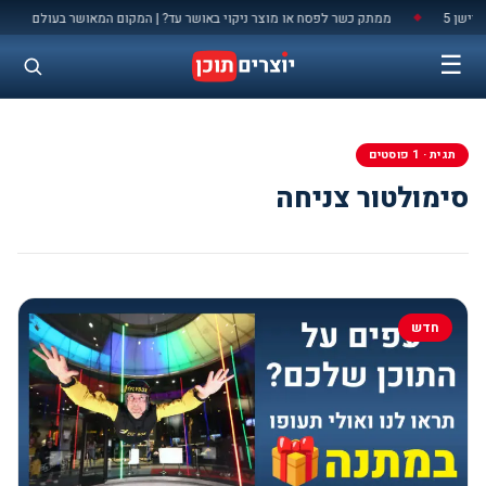
לתוכן
שן 5
ממתק כשר לפסח או מוצר ניקוי באושר עד? | המקום המאושר בעולם
◆
◆
☰
תגית · 1 פוסטים
סימולטור צניחה
חדש