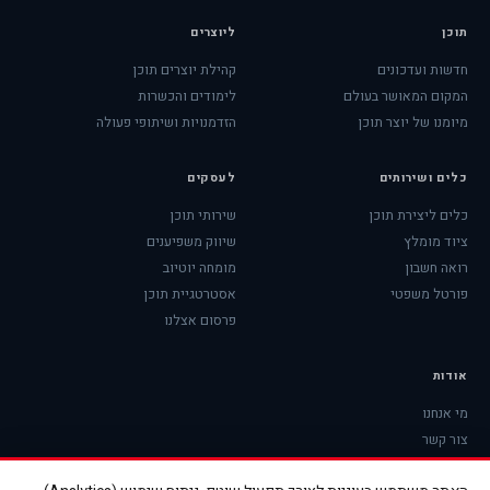
תוכן
ליוצרים
חדשות ועדכונים
קהילת יוצרים תוכן
המקום המאושר בעולם
לימודים והכשרות
מיומנו של יוצר תוכן
הזדמנויות ושיתופי פעולה
כלים ושירותים
לעסקים
כלים ליצירת תוכן
שירותי תוכן
ציוד מומלץ
שיווק משפיענים
רואה חשבון
מומחה יוטיוב
פורטל משפטי
אסטרטגיית תוכן
פרסום אצלנו
אודות
מי אנחנו
צור קשר