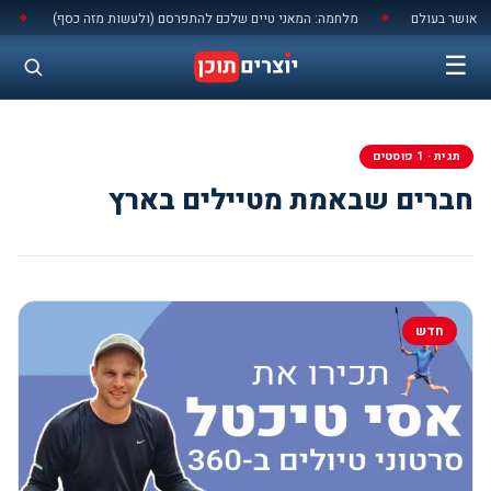
לתוכן
מאושר בעולם
מלחמה: המאני טיים שלכם להתפרסם (ולעשות מזה כסף)
יש 
◆
◆
☰
תגית · 1 פוסטים
חברים שבאמת מטיילים בארץ
חדש