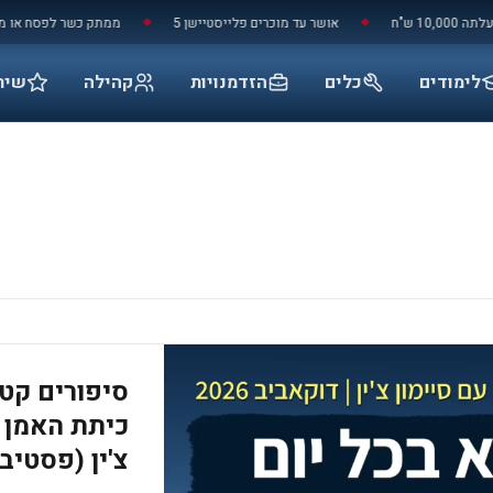
ש"ח
אושר עד מוכרים פלייסטיישן 5
ממתק כשר לפסח או מוצר נ
◆
◆
לימודים
כלים
הזדמנויות
קהילה
שיר
סיפורים קטנ
כיתת האמן ע
צ'ין (פסטיבל ד