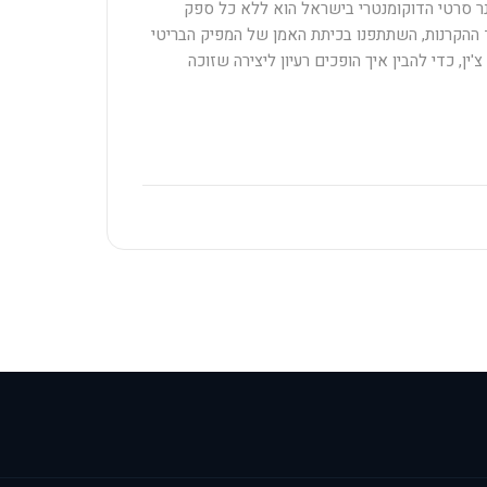
נר סרטי הדוקומנטרי בישראל הוא ללא כל ספק
ב 2026. לצד ההקרנות, השתתפנו בכיתת האמן של המפיק הבריטי
'ין, כדי להבין איך הופכים רעיון ליצירה שזוכה