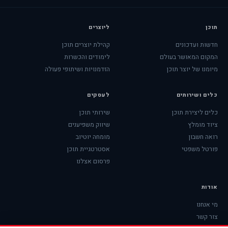
תוכן
ליוצרים
חדשות ועדכונים
קהילת יוצרים תוכן
המקום המאושר בעולם
לימודים והכשרות
מיומנו של יוצר תוכן
הזדמנויות ושיתופי פעולה
כלים ושירותים
לעסקים
כלים ליצירת תוכן
שירותי תוכן
ציוד מומלץ
שיווק משפיענים
רואה חשבון
מומחה יוטיוב
פורטל משפטי
אסטרטגיית תוכן
פרסום אצלנו
אודות
מי אנחנו
צור קשר