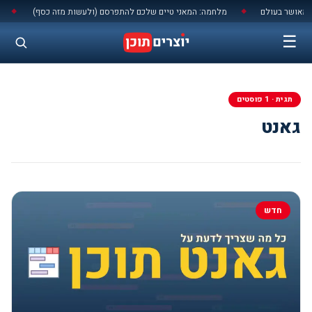
לתוכן
מאושר בעולם
מלחמה: המאני טיים שלכם להתפרסם (ולעשות מזה כסף)
יש
◆
◆
☰
תגית · 1 פוסטים
גאנט
חדש