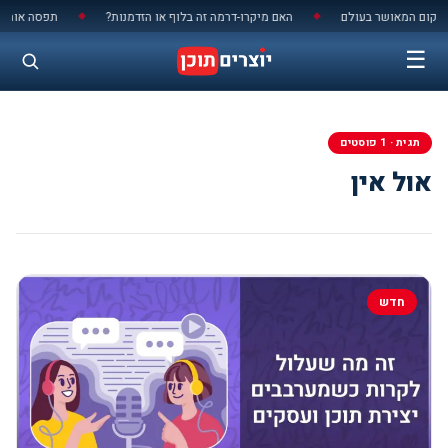
לתוכן
האם מיקרו-דרמה זה בלוף או הזדמנות?
תפסה אותי אז
◆
◆
☰
תגית · 1 פוסטים
אול אין
חדש