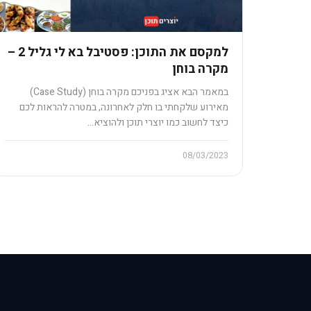
למקסם את התוכן: פסטיבל בא לי גליל 2 –
מקרה בוחן
במאמר הבא אציג בפניכם מקרה בוחן (Case Study)
מאירוע שלקחתי בו חלק לאחרונה, במטרה להראות לכם
כיצד לחשוב כמו יוצרי תוכן ולהוציא…
08/03/2023