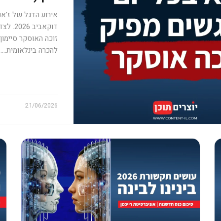
אירוע הדגל של ז'א
דוקאבי
זוכה האוסקר סיימון צ
להכרה בינלאומית.…
21/06/2026