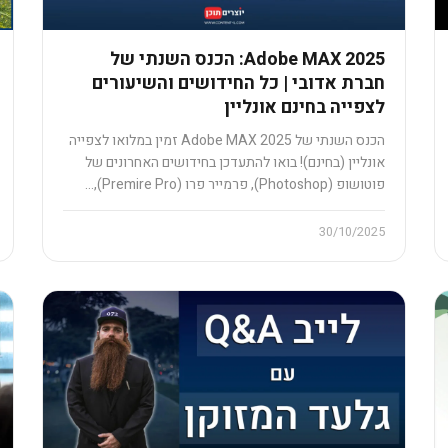
Adobe MAX 2025: הכנס השנתי של
חברת אדובי | כל החידושים והשיעורים
לצפייה בחינם אונליין
הכנס השנתי של Adobe MAX 2025 זמין במלואו לצפייה
אונליין (בחינם)! בואו להתעדכן בחידושים האחרונים של
פוטושופ (Photoshop), פרמייר פרו (Premire Pro),…
30/10/2025