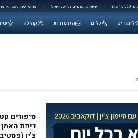
אושר עד מוכרים פלייסטיישן 5
ממתק כשר לפסח או מוצר ניקוי ב
◆
◆
לימודים
כלים
הזדמנויות
קהילה
שיר
ן.
סיפורים קטנ
כיתת האמן ע
צ'ין (פסטיבל ד