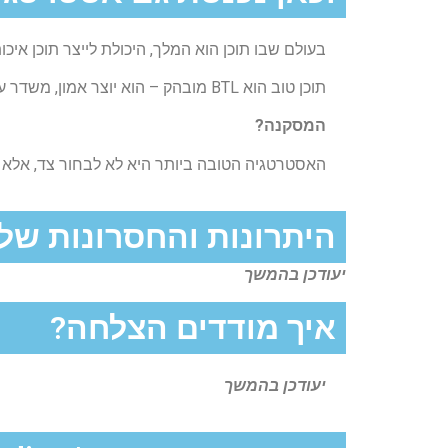
בעולם שבו תוכן הוא המלך, היכולת לייצר תוכן איכותי, ממומן או אורגני, 
תוכן טוב הוא BTL מובהק – הוא יוצר אמון, משדר ערך ומניע לפעולה. כשהוא נתמך בקידום נכון (BTL) או מופץ כחלק מקמפיין רחב (TTL), הוא הופך לכלי שיווקי עוצמתי.
המסקנה?
האסטרטגיה הטובה ביותר היא לא לבחור צד, אלא ל
היתרונות והחסרונות של
יעודכן בהמשך
איך מודדים הצלחה?
יעודכן בהמשך