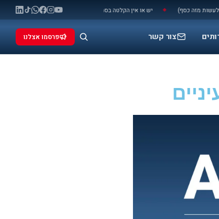
כסף)
יש או אין הקלטה בסמסונג גלקסי S26 שנמכר בייבוא מקביל באושר עד? | המקום המאושר בעולם
◆
ותים
צור קשר
פרסמו אצלנו
יים​