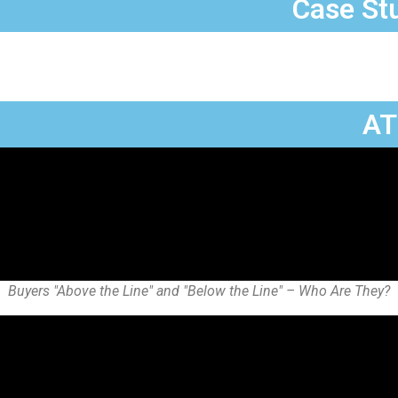
Buyers "Above the Line" and "Below the Line" – Who Are They?