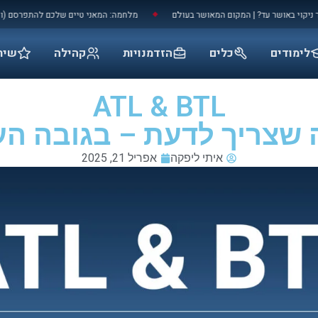
 עד? | המקום המאושר בעולם
מלחמה: המאני טיים שלכם להתפרסם (ולעשות מזה 
◆
לימודים
כלים
הזדמנויות
קהילה
שיר
ATL & BTL
 שצריך לדעת – בגובה העינ
איתי ליפקה
אפריל 21, 2025