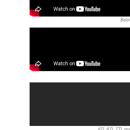
Belo
ATL BTL TTL mark