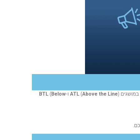
 במושגים
) ו-
Above the Line
(
ATL
Below
(
BTL
ם.