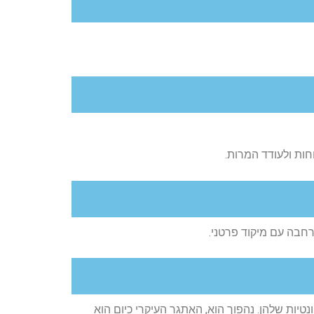
חות ולעודד המרות.
A ו-BTL השתנו — אך הן ממש לא איבדו מהרלוונטיות שלהן. נהפוך הוא, האתגר העיקרי כיום הוא