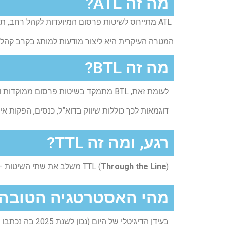
מה זה ATL?​
ATL מתייחס לשיטות פרסום המיועדות לקהל רחב, תוך שימוש במדיה המסורתית כמו טלוויזיה, רדיו, עיתונים ושלטי חוצות.
המטרה העיקרית היא ליצור מודעות למותג בקרב קהל
מה זה BTL?
לעומת זאת, BTL מתמקד בשיטות פרסום ממוקדות ופרסונליות יותר, המיועדות לקהלים ספציפיים.
דוגמאות לכך כוללות שיווק בדוא”ל, כנסים, הפקות אי
רגע, ומה זה TTL?
) משלב את שתי השיטות – גם ATL וגם BTL – ליצירת קמפיינים אינטגרטיביים המשלבים פנייה רחבה עם מיקוד פרטני.
Through the Line
TTL (
מהי האסטרטגיה הטובה 