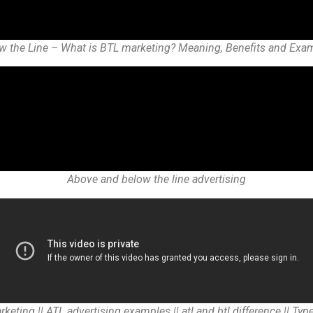
w the Line – What is BTL marketing? Meaning, Benefits and Exa
Above and below the line advertising
eting || ATL advertising examples || atl and btl difference || Typ