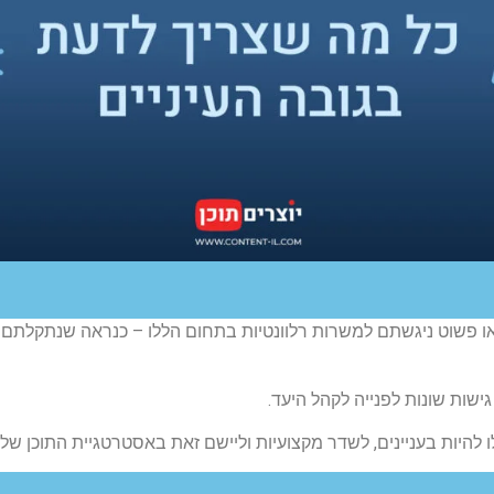
או פשוט ניגשתם למשרות רלוונטיות בתחום הללו – כנראה שנתקלתם
גישות שונות לפנייה לקהל היעד.
היות בעניינים, לשדר מקצועיות וליישם זאת באסטרטגיית התוכן שלכ