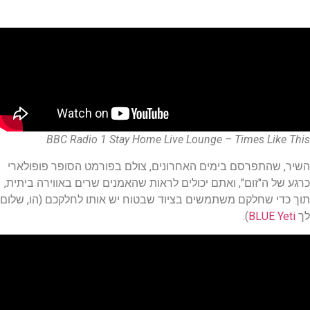
BBC Radio 1 Stay Home Live Lounge – Times Like This
השיר, שהתפרסם בימים האחרונים, צולם בפורמט הסופר פופולארי
כרגע של ה"זום", ואתם יכולים לראות שהאמנים שרים באווירה ביתית,
תוך כדי שחלקם משתמשים בציוד שבטוח יש אותו לחלקכם (הו, שלום
לך
BLUE Yeti
).