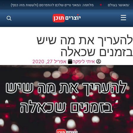
לתוכן
שר בעולם
מלחמה: המאני טיים שלכם להתפרסם (ולעשות מזה כסף)
יש או אין הק
◆
◆
☰
להעריך את מה שיש
בזמנים שכאלה
איתי ליפקה
אפריל 27, 2020