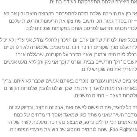
את היצירה שלהם מתפרסמת בעודם בחיים.
אז בין אם היצירה שלכם תזכה להתפרסם בקבוצה הזאת ובין אם לא
– זה בסדר גמור. הכי חשוב שתיצקו את הרעיונות והרגשות שלכם
לכדי תכנים ותדאגו לפרסם אותם במקומות שנכונים לכם.
ובכל זאת, למרות שהיום ערב יום הזיכרון לחללי צה"ל, אני עדיין לא יכול
להתעלם מכך שקורים הרבה דברים מסביב, שלכאורה לא רלוונטיים
בכלל ליום הזה. וכמובן שאני מדבר על הקורונה, שבגללה אנחנו
יושבים "רק" חודשיים בבית, וגורמת (כך אני מקווה) ללא מעט אנשים
להעריך את מה שכן יש להם.
אז ביום שאנחנו עוצרים ונזכרים באותם אנשים שכבר לא איתנו, צריך
באותה הזדמנות להעריך את מה שכן יש לנו ולהבין שלמרות הקשיים
ולמרות העצב – החיים נמשכים.
זה קל להגיד, פחות פשוט ליישם זאת, אבל זה המצב, ובדיוק על זה
מדבר השיר שאני משתף כאן שמאגד אוסף די מדהים של כמה
מהאמנים הכי גדולים כרגע, שמבצעים גירסה מעלפת לשיר של ה-
Foo Fighters, שהם לוחמים מהסוג שכובש את מצעדי הפזמונים.