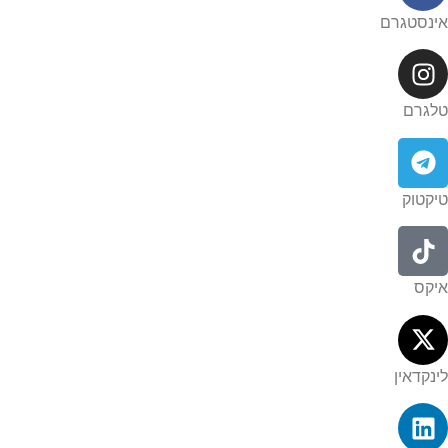
אינסטגרם​
טלגרם​
טיקטוק​
איקס​
לינקדאין​