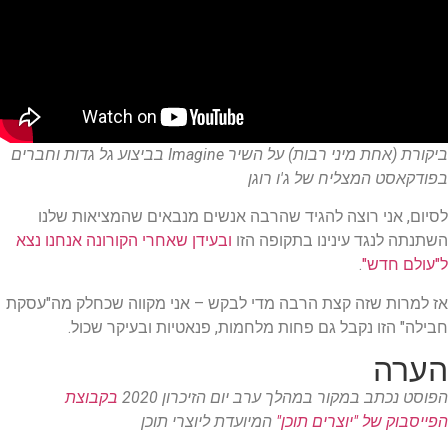
ביקורת (אחת מיני רבות) על השיר Imagine בביצוע גל גדות וחברים
בפודקאסט המצליח של ג'ו רוגן
לסיום, אני רוצה להגיד שהרבה אנשים מנבאים שהמציאות שלנו
השתנתה לנגד עינינו בתקופה הזו
ובעידן שאחרי הקורונה אנחנו נצא
ל"עולם חדש"
.
אז למרות שזה קצת הרבה מדי לבקש – אני מקווה שכחלק מה"עסקת
חבילה" הזו נקבל גם פחות מלחמות, פנאטיות ובעיקר שכול.
הערה
הפוסט נכתב במקור במהלך ערב יום הזיכרון 2020
בקבוצת
הפייסבוק של "יוצרים תוכן"
המיועדת ליוצרי תוכן