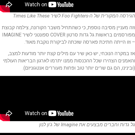
הגירסה המקורית של ה-Foo Fighters לשיר Times Like These
וזה מעניין מסיבה נוספת, כי כשהתחיל משבר הקורונה, צילמה קבוצת
מפורסמים בראשות גל גדות סרטון COVER ספונטני לשיר IMAGINE
– וזו הייתה חתיכת פארסה שזכתה לביקורת נוקבת מאוד.
אז במקרה הנוכחי, יש כאן שיר עם מילים קצת יותר מודעות למצב,
והאמנים הצהירו שכל ההכנסות ממנו יתרמו לארגון הבריאות העולמי
(ובינינו, הם גם שרים יותר טוב ופחות מעוררים אנטגוניזם).
גל גדות וחברים מבצעים את Imagine של ג'ון לנון