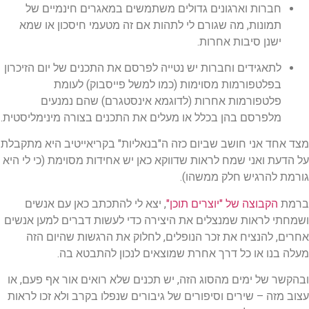
חברות וארגונים גדולים משתמשים במאגרים חינמיים של
תמונות, מה שגורם לי לתהות אם זה מטעמי חיסכון או שמא
ישנן סיבות אחרות.
לתאגידים וחברות יש נטייה לפרסם את התכנים של יום הזיכרון
בפלטפורמות מסוימות (כמו למשל פייסבוק) לעומת
פלטפורמות אחרות (לדוגמא אינסטגרם) שהם נמנעים
מלפרסם בהן בכלל או מעלים את התכנים בצורה מינימליסטית.
מצד אחד אני חושב שביום כזה ה"בנאליות" בקריאייטיב היא מתקבלת
על הדעת ואני שמח לראות שדווקא כאן יש אחידות מסוימת (כי לי היא
גורמת להרגיש חלק ממשהו).
ברמת
הקבוצה של "יוצרים תוכן"
, יצא לי להתכתב כאן עם אנשים
ושמחתי לראות שמנצלים את היצירה כדי לעשות דברים למען אנשים
אחרים, להנציח את זכר הנופלים, לחלוק את הרגשות שהיום הזה
מעלה בנו או כל דרך אחרת שמוצאים לנכון להתבטא בה.
ובהקשר של ימים מהסוג הזה, יש תכנים שלא רואים אור אף פעם, או
עצוב מזה – שירים וסיפורים של גיבורים שנפלו בקרב ולא זכו לראות