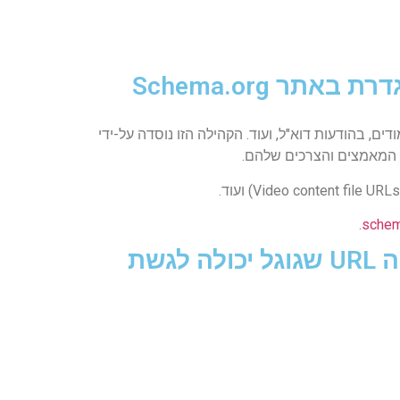
המלצה #2 - לספק מידע מובנה לגבי הסרטון על-פי המתכונת שמוגדרת באתר Schema.org
Sc) מוסדר של הצגת מידע באינטרנט, בעמודים, בהודעות דוא"ל, ועוד. הקהילה הזו נוסדה על-ידי
 המאמצים והצרכים שלהם.
.
schem
המלצה #3 - יש לכלול עם הסרטון Thumbnail באיכות גבוהה ושיהיה URL שגוגל יכולה לגשת