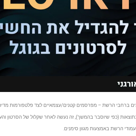
נים ברחבי הרשת – מפרסמים קטנים/עצמאיים לצד פלטפורמות מדיה 
תוצאות (כפי שיוסבר בהמשך), זה נעשה לאחר שקלול של הסרטון והעמ