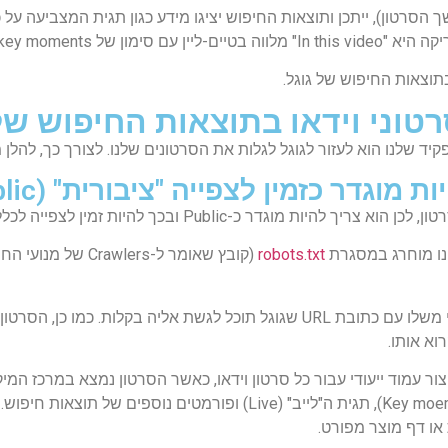
יין עם סימון של
key moments ורצף של thumbnails לכל אחד מה
תוצאות החיפוש של גוגל.
טוני וידאו בתוצאות החיפוש של
ד שלנו הוא לעזור לגוגל לגלות את הסרטונים שלנו. לצורך כך, להלן 
אינו מוחרג במסגרת
robots.txt
אם סרטון נכלל באפליקציה, צריך שיהיה לו עמוד ייעודי משלו עם כתובת URL שגוגל תו
וא אותו.
 עמוד ייעודי עבור כל סרטון וידאו, כאשר הסרטון נמצא במרכז המיקו
של עמוד וידאו, כולל מאפיינים כמו רגעי מפתח (Key moements), תגית ה"לי
או דף מוצר מפורט.