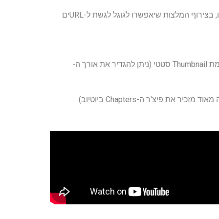
אם הקבצים נגישים גוגל תוכל לאחזר (fetch) אותם. קבצי המפתחים של גוגל כוללים רשימות של הפורמטים בהם קבצי וידאו, בצירוף המלצות שיאפשרו לגוגל לגשת ל-URLים
גוגל יכולה לבחור מספר שניות מתוך הסרטון ולהציג אותו כ-Preview, דבר שמעלה את הסיכוי לאינטראקציה איתו לעומת Thumbnail סטטי (ניתן להגדיר את אורך ה-