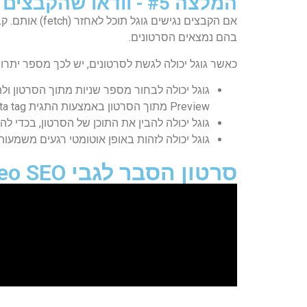
המלצה #5 - וודאו שהקבצים של תכני הוידאו נגישים (accessible)
בהם נמצאים הסרטונים.
כאשר גוגל יכולה לגשת לסרטונים, יש לכך מספר יתרונ
Preview מתוך הסרטון באמצעות התגית max-video-preview robots meta tag).
גוגל יכולה להבין את התוכן של הסרטון, בכדי ל
גוגל יכולה לזהות באופן אוטומטי רגעים משמעותיים בסרטון (Key moments), ואז ניתן לנווט בינם כמו פרקים בספר (זה מאוד מזכי
סרטון הסבר לגבי Video SEO