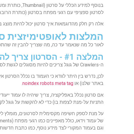
לסרטון ספציפי עם רגעי מפתח בסרטון (כותרת הרובריקה היא "In this video" מלווה בטיים-ל
אלה רק חלק מהדוגמאות איך סרטון יכול להיות מוצג ב
המלצות לאופטימיזצית סר
לאור כל מה שנאמר עד כה, מה שצריך להבין זה שהתפקי
המלצה #1 - הסרטון צריך להיות מוגדר כזמין לצפייה "ציבורית" (Public)
ה-Crawlers של גוגל צריכים להיות מסוגלים לגשת לסרטון, לכן הוא צריך להיות מוגדר כ-Public ובכך להיות זמין לצפייה לכלל הציבור.
לכן, נדרש בין היתר לוודא כי העמוד בו נכלל הסרטון 
באתר שלנו) או
noindex robots meta tag
.
התניות על-מנת לצפות בו) כדי לא להקשות על גוגל לקר
על מנת לספק חשיפה מקסימלית לסרטונים, מומלץ ליצור
וגם בעמוד המקורי לצד מידע נוסף, כמו כתבת חדשות 