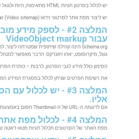
יש לכלול בסרטון תגיות HTML מתאימות, היות ולגוגל קל לזהות סרטון בעמוד כאשר יש לו תיוגי HTML.
יש ליצור מפת אתר לסרטוני וידאו (Video sitemap) שתסייע לגוגל לאתר את הסרטונים.
עבור VideoObject markup
גוגל, מיקרוסופט, יאהו ויאנדקס. הדבר מאפשר למנ
הסימון כולל מידע לגבי הסרטון, לרבות – כותרת הסרטון, תיאור, משך סרטון, Thumbnail, קישורים לקבצי התוכן
את רשימת הפרטים שניתן לכלול במסגרת המידע המובנ
אליו.
אם לדוגמה ה-URL של ה-Thumbnail חסום באמצעות
המלצה #4 - לכלול מפת אתר לסרטונים (video sitemap)
מפת האתר של הסרטונים תכלול תגיות מטא-דאטה שיעז