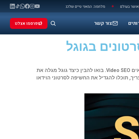
מלחמה: המאני טיים שלכם להתפרסם (ולעשות מזה כסף)
יש או אין הקלטה בסמסונג גלקסי S26 שנמכר בייבוא מקביל
◆
ותים
צור קשר
פרסמו אצלנו
אים
Video SEO. בואו להבין כיצד גוגל מגלה
את
ריך,
תוכלו להגדיל את החשיפה לסרטוני הוידאו