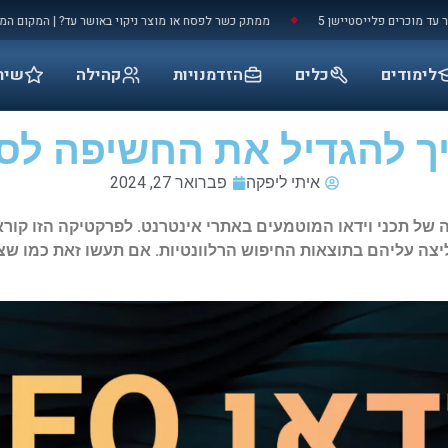
ישן 5
ממתק כשר לפסח או מוצר ניקוי באושר עד? | המקום המאושר בעולם
◆
◆
לימודים
כלים
הזדמנויות
קהילה
שיר
איתי ליפקה
פברואר 27, 2024
של תכני וידאו המוטמעים באתרי אינטרנט. לפרקטיקה הזו
קור
ה עליהם בתוצאות החיפוש הרלוונטיות. אם תעשו זאת כמו שצ