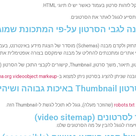
Schema.org הינה קהילה שיתופית שמטרתה ליצור, לתחזק ולקדם מבנה (hemas
הלי אתרים ומתכנתים להחליט על מבנה שימקסם בצורה אופטימלית את
 של הסרטון (Video content file URLs) ועוד.
ה שניתן להציג בסרטון ניתן למצוא ב-
a.org videoobject markeup
robots.txt
(שהוזכר מעלה), גוגל לא תוכל לגשת ל-Thumbnail הזה.
רו לגוגל להבין על מה הסרטונים שלנו.