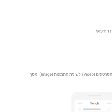
 החיפוש.
כפי שניתן לראות בתמונה הבאה, הסרטונים יכולים להופיע בעמוד התוצאות החיפוש של מנוע החיפוש של גוגל (All), לשונית הסרטונים (Video), לשונית התמונות (Image) ומסך