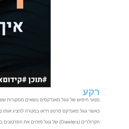
רקע
מנועי חיפוש של גוגל מאנדקסים נושאים ממקורות שו
כאשר גוגל מאנדקס סרטון וידאו במטרה להציג אותו ב
הקרולרים (Crawlers) של גוגל מזהים את הסרטונים בעמודי הרשת באמצעות מגוון סימנים.