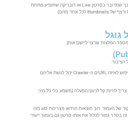
בנוסף למידע הכללי על סרטון (Thumbnail, כותרת ומשך הסרטון), ייתכן ותוצאות החיפוש יציגו מידע כגון תגית המצביעה על כך שמדובר בסרטון Live או רובריקה שתופיע מתחת
ם
).
 גוגל
מספר המלצות שרצוי ליישם אותן:
(קובץ שאומר ל-Crawlers של מנועי החיפוש לאיזה URLים ה-Crawler יכול לגשת אליהם
כל לגשת אליה בקלות. כמו כן, הסרטון צריך להיות קל לניגון/הפעלה (משמע בלי כל מיני
ד של העמוד. רוב תוצאות הוידאו מצריכות סוג כזה
יב" (Live) ופורמטים נוספים של תוצאות חיפוש. זה בסדר גמור לכלול את אותו סרטון גם בעמוד ייעודי