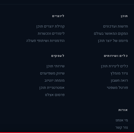
תוכן
ליוצרים
חדשות ועדכונים
קהילת יוצרים תוכן
המקום המאושר בעולם
לימודים והכשרות
מיומנו של יוצר תוכן
הזדמנויות ושיתופי פעולה
כלים ושירותים
לעסקים
כלים ליצירת תוכן
שירותי תוכן
ציוד מומלץ
שיווק משפיענים
רואה חשבון
מומחה יוטיוב
פורטל משפטי
אסטרטגיית תוכן
פרסום אצלנו
אודות
מי אנחנו
צור קשר