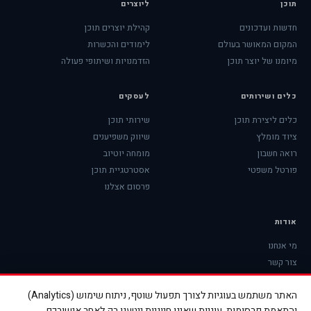
תוכן
ליוצרים
חדשות ועדכונים
קהילת יוצרים תוכן
המקום המאושר בעולם
לימודים והכשרות
מיומנו של יוצר תוכן
הזדמנויות ושיתופי פעולה
כלים ושירותים
לעסקים
כלים ליצירת תוכן
שירותי תוכן
ציוד מומלץ
שיווק משפיענים
רואה חשבון
מומחה יוטיוב
פורטל משפטי
אסטרטגיית תוכן
פרסום אצלנו
אודות
מי אנחנו
צור קשר
האתר משתמש בעוגיות לצורך תפעול שוטף, ניתוח שימוש (Analytics)
והתאמת פרסומות. עוגיות שאינן חיוניות ייטענו רק לאחר אישורכם.