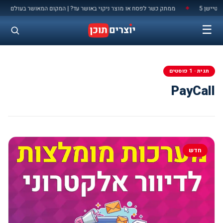
לתוכן
ישן 5
ממתק כשר לפסח או מוצר ניקוי באושר עד? | המקום המאושר בעולם
◆
◆
☰
תגית · 1 פוסטים
PayCall
חדש