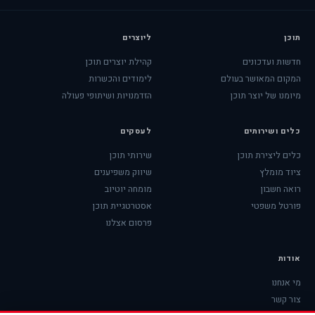
תוכן
ליוצרים
חדשות ועדכונים
קהילת יוצרים תוכן
המקום המאושר בעולם
לימודים והכשרות
מיומנו של יוצר תוכן
הזדמנויות ושיתופי פעולה
כלים ושירותים
לעסקים
כלים ליצירת תוכן
שירותי תוכן
ציוד מומלץ
שיווק משפיענים
רואה חשבון
מומחה יוטיוב
פורטל משפטי
אסטרטגיית תוכן
פרסום אצלנו
אודות
מי אנחנו
צור קשר