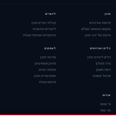
תוכן
ליוצרים
חדשות ועדכונים
קהילת יוצרים תוכן
המקום המאושר בעולם
לימודים והכשרות
מיומנו של יוצר תוכן
הזדמנויות ושיתופי פעולה
כלים ושירותים
לעסקים
כלים ליצירת תוכן
שירותי תוכן
ציוד מומלץ
שיווק משפיענים
רואה חשבון
מומחה יוטיוב
פורטל משפטי
אסטרטגיית תוכן
פרסום אצלנו
אודות
מי אנחנו
צור קשר