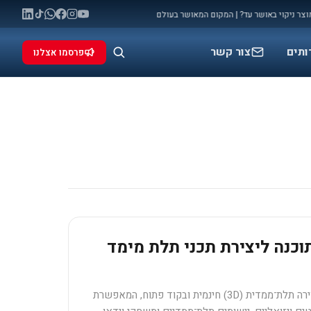
יקוי באושר עד? | המקום המאושר בעולם
מלחמה: המאני טיים שלכם להתפרסם (ו
◆
ותים
צור קשר
פרסמו אצלנו
Ble – תוכנה ליצירת תכני תלת מימד
בּלֶנְדֶּר הוא תוכנת יצירה תלת־ממדית (3D) חינמית ובקוד פתוח, המאפשרת