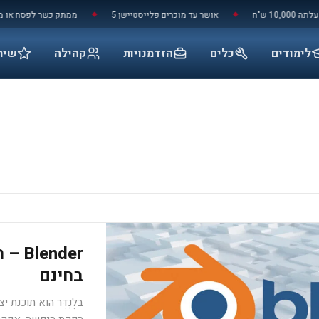
"ח
אושר עד מוכרים פלייסטיישן 5
ממתק כשר לפסח או מוצר נ
◆
◆
לימודים
כלים
הזדמנויות
קהילה
שיר
nder
בחינם​