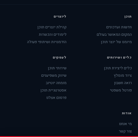
תוכן
ליוצרים
חדשות ועדכונים
קהילת יוצרים תוכן
המקום המאושר בעולם
לימודים והכשרות
מיומנו של יוצר תוכן
הזדמנויות ושיתופי פעולה
כלים ושירותים
לעסקים
כלים ליצירת תוכן
שירותי תוכן
ציוד מומלץ
שיווק משפיענים
רואה חשבון
מומחה יוטיוב
פורטל משפטי
אסטרטגיית תוכן
פרסום אצלנו
אודות
מי אנחנו
צור קשר