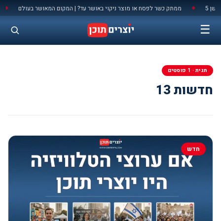
לתוכן
 5
ממתק כשר לפסח או מוצר ניקוי באושר עד? | המקום המאושר בעולם
◆
◆
☰
תגית · 1 פוסטים
חדשות 13
חדש