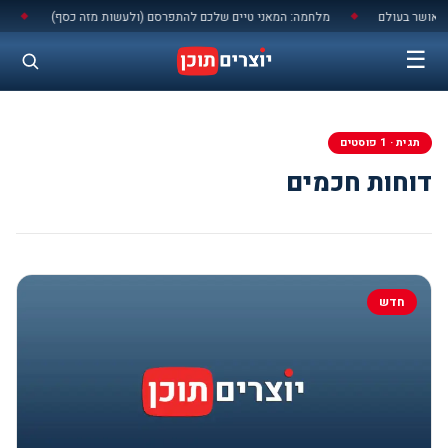
לתוכן
מאושר בעולם
מלחמה: המאני טיים שלכם להתפרסם (ולעשות מזה כסף)
יש א
◆
◆
☰
תגית · 1 פוסטים
דוחות חכמים
חדש