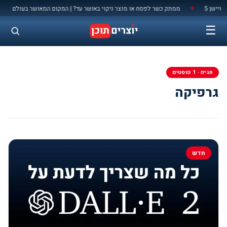
לתוכן
ישן 5
ממתק כשר לפסח או מוצר ניקוי באושר עד? | המקום המאושר בעולם
◆
◆
☰
תגית · 1 פוסטים
גרפיקה
חדש