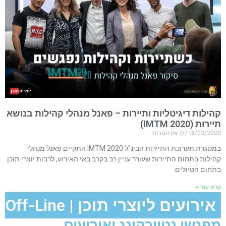
קהילות דיגיטליות ותיירות – פאנל מנהלי קהילות בנושא
תיירות (IMTM 2020)
18/02/2020
אין תגובות
במסגרת תערוכת התיירות הבינ"ל IMTM 2020 התקיים פאנל מנהלי
קהילות בתחום התיירות שעורר עניין רב בקרב באי האירוע, לרבות יוצרי תוכן
בתחום הטיולים.
קרא עוד »
אירועים ליוצרי תוכן | Off-Line
מפגשי נטוורקינג ואירועים