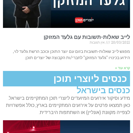
לייב שאלות-תשובות עם גלעד המזוקן
20/03/2021
אין תגובות
מפגש לייב שאלות-תשובות בזום עם יוצר התוכן וכוכב הרשת גלעד לוי,
הידוע בכינויו "גלעד המזוקן" לחברי/ות הקבוצה של יוצרים תוכן.
קרא עוד »
כנסים ליוצרי תוכן
כנסים בישראל
מידע וסיקור אירועים המיועדים ליוצרי תוכן המתקיימים בישראל.
כאן תמצאו פרטים על אירועים המתקיימים בארץ, כולל אפשרויות
לצפייה מקוונת (אונליין) או השתתפות היברידית.