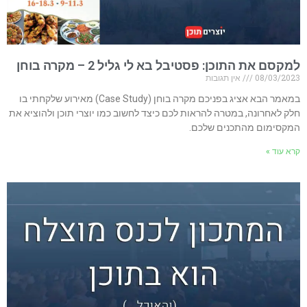
למקסם את התוכן: פסטיבל בא לי גליל 2 – מקרה בוחן
08/03/2023
אין תגובות
במאמר הבא אציג בפניכם מקרה בוחן (Case Study) מאירוע שלקחתי בו
חלק לאחרונה, במטרה להראות לכם כיצד לחשוב כמו יוצרי תוכן ולהוציא את
המקסימום מהתכנים שלכם.
קרא עוד »