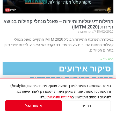
קהילות דיגיטליות ותיירות – פאנל מנהלי קהילות בנושא
תיירות (IMTM 2020)
18/02/2020
אין תגובות
במסגרת תערוכת התיירות הבינ"ל IMTM 2020 התקיים פאנל מנהלי
קהילות בתחום התיירות שעורר עניין רב בקרב באי האירוע, לרבות יוצרי תוכן
בתחום הטיולים.
קרא עוד »
סיקור אירועים
הפקות מקוריות והתמקדות
בהיבטים של יצירת תוכן
האתר משתמש בעוגיות לצורך תפעול שוטף, ניתוח שימוש (Analytics)
והתאמת פרסומות. עוגיות שאינן חיוניות ייטענו רק לאחר אישורכם.
לקטים וסיכומים מאירועים שונים (שאינם בהכרח מיועדים ליוצרי
לפרטים נוספים ניתן לעיין ב
מדיניות הפרטיות
שלנו.
תוכן), בהם אנו ממחישים כיצד ליישם את התכנים שנלמדו בהם
ליצירת תוכן, שיווק וקידום.
דחייה
אישור הכל