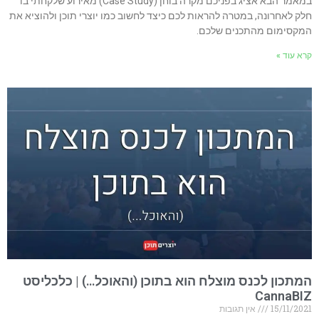
במאמר הבא אציג בפניכם מקרה בוחן (Case Study) מאירוע שלקחתי בו
חלק לאחרונה, במטרה להראות לכם כיצד לחשוב כמו יוצרי תוכן ולהוציא את
המקסימום מהתכנים שלכם.
קרא עוד »
המתכון לכנס מוצלח הוא בתוכן (והאוכל…) | כלכליסט
CannaBIZ
15/11/2021
אין תגובות